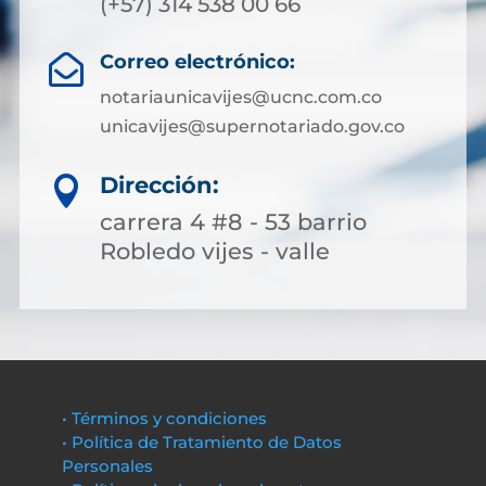
(+57) 314 538 00 66
Correo electrónico:

notariaunicavijes@ucnc.com.co
unicavijes@supernotariado.gov.co
Dirección:

carrera 4 #8 - 53 barrio
Robledo vijes - valle
• Términos y condiciones
• Política de Tratamiento de Datos
Personales