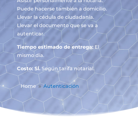
Asistir personalmente a la notaría.
Puede hacerse también a domicilio.
Llevar la cédula de ciudadanía.
Llevar el documento que se va a
autenticar.
Tiempo estimado de entrega:
El
mismo día.
Costo: SÍ.
Según tarifa notarial.
Home
Autenticación
9