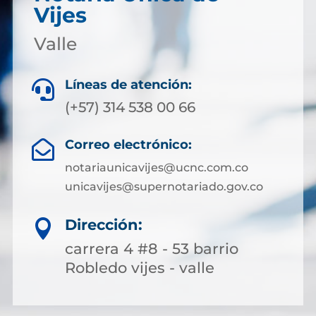
Vijes
Valle
Líneas de atención:

(+57) 314 538 00 66
Correo electrónico:

notariaunicavijes@ucnc.com.co
unicavijes@supernotariado.gov.co
Dirección:

carrera 4 #8 - 53 barrio
Robledo vijes - valle