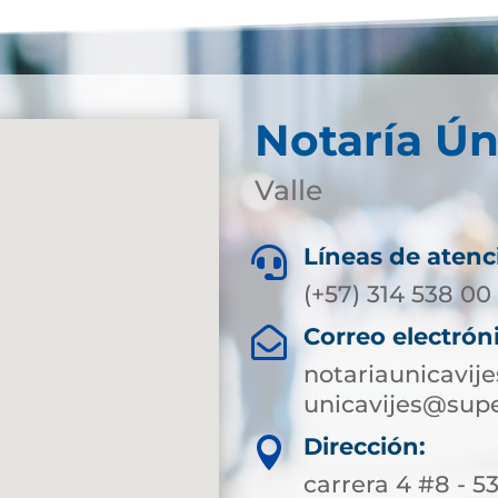
Notaría Ún
Valle
Líneas de atenc

(+57) 314 538 00
Correo electrón

notariaunicavi
unicavijes@supe
Dirección:

carrera 4 #8 - 53