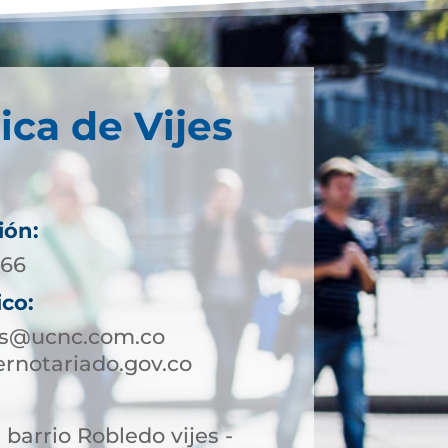
ica de Vijes
ión:
 66
ico:
jes@ucnc.com.co
rnotariado.gov.co
 barrio Robledo vijes -