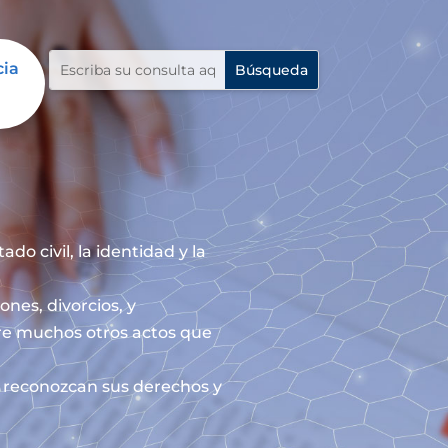
cia
do civil, la identidad y la
ones, divorcios, y
re muchos otros actos que
le reconozcan sus derechos y