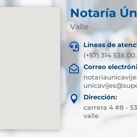
Notaría Ún
Valle
Líneas de atenc

(+57) 314 538 00
Correo electrón

notariaunicavi
unicavijes@supe
Dirección:

carrera 4 #8 - 53
valle