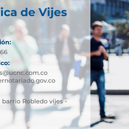
ica de Vijes
ión:
 66
ico:
jes@ucnc.com.co
rnotariado.gov.co
 barrio Robledo vijes -