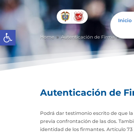
Inicio
Abrir barra de herramientas
Home
Autenticación de Firma
Auten
9
9
Autenticación de F
Podrá dar testimonio escrito de que l
previa confrontación de las dos. Tambi
identidad de los firmantes. Artículo 7