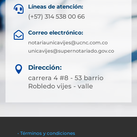
Líneas de atención:

(+57) 314 538 00 66
Correo electrónico:

notariaunicavijes@ucnc.com.co
unicavijes@supernotariado.gov.co
Dirección:

carrera 4 #8 - 53 barrio
Robledo vijes - valle
• Términos y condiciones