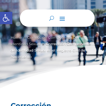
Abrir barra de herramientas
Home
Corrección Componente De
9
Identidad Sexual
Corrección Componente
9
de Identidad Sexual en el Registro Civil de
Nacimiento
Corrección