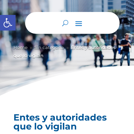
Abrir barra de herramientas
Home
Sin categoría
Entes y autoridades
9
9
que lo vigilan
Entes y autoridades
que lo vigilan