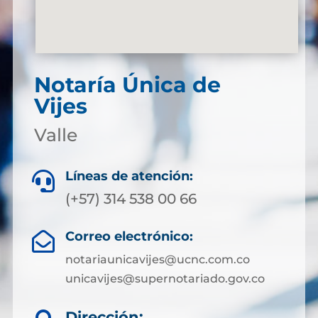
Notaría Única de
Vijes
Valle
Líneas de atención:

(+57) 314 538 00 66
Correo electrónico:

notariaunicavijes@ucnc.com.co
unicavijes@supernotariado.gov.co
Dirección: