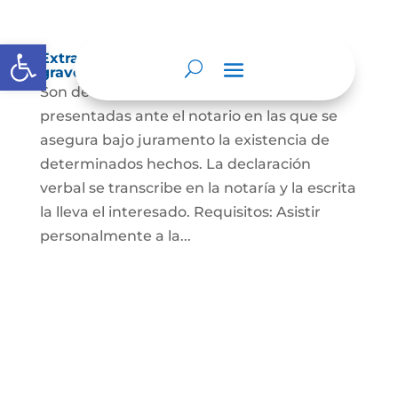
Abrir barra de herramientas
Extra-proceso o declaración bajo la
gravedad de juramento
Son declaraciones verbales o escritas
presentadas ante el notario en las que se
asegura bajo juramento la existencia de
determinados hechos. La declaración
verbal se transcribe en la notaría y la escrita
la lleva el interesado. Requisitos: Asistir
personalmente a la...