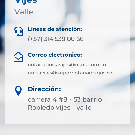
Valle
Líneas de atención:

(+57) 314 538 00 66
Correo electrónico:

notariaunicavijes@ucnc.com.co
unicavijes@supernotariado.gov.co
Dirección:

carrera 4 #8 - 53 barrio
Robledo vijes - valle