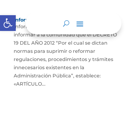
Abrir barra de herramientas
Información para Mujeres.
Información para MujeresEs nuestro deber
informar a la comunidad que el DECRETO
19 DEL AÑO 2012 “Por el cual se dictan
normas para suprimir o reformar
regulaciones, procedimientos y trámites
innecesarios existentes en la
Administración Pública”, establece:
«ARTÍCULO...