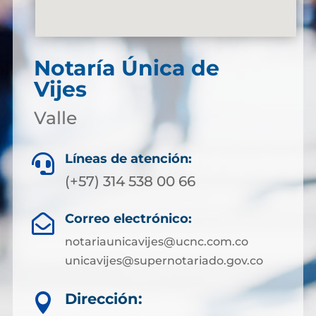
Notaría Única de
Vijes
Valle
Líneas de atención:

(+57) 314 538 00 66
Correo electrónico:

notariaunicavijes@ucnc.com.co
unicavijes@supernotariado.gov.co
Dirección:
