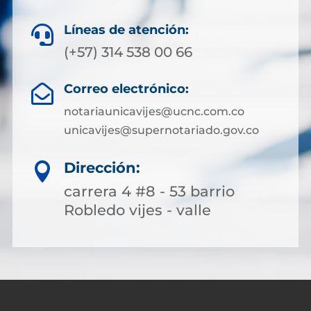
Líneas de atención:

(+57) 314 538 00 66
Correo electrónico:

notariaunicavijes@ucnc.com.co
unicavijes@supernotariado.gov.co
Dirección:

carrera 4 #8 - 53 barrio
Robledo vijes - valle