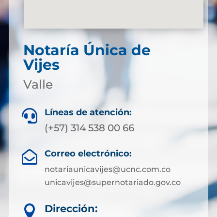
Notaría Única de
Vijes
Valle
Líneas de atención:

(+57) 314 538 00 66
Correo electrónico:

notariaunicavijes@ucnc.com.co
unicavijes@supernotariado.gov.co
Dirección:
