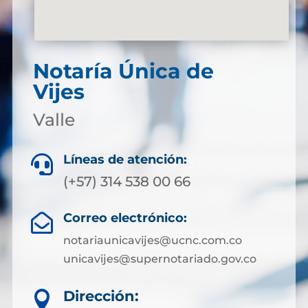
Notaría Única de
Vijes
Valle
Líneas de atención:

(+57) 314 538 00 66
Correo electrónico:

notariaunicavijes@ucnc.com.co
unicavijes@supernotariado.gov.co
Dirección:
